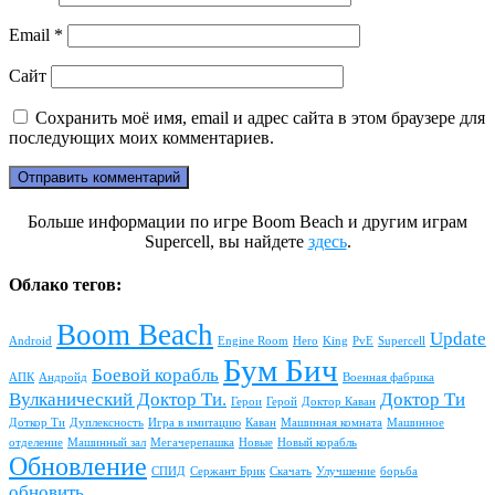
Email
*
Сайт
Сохранить моё имя, email и адрес сайта в этом браузере для
последующих моих комментариев.
Больше информации по игре Boom Beach и другим играм
Supercell, вы найдете
здесь
.
Облако тегов:
Boom Beach
Update
Android
Engine Room
Hero
King
PvE
Supercell
Бум Бич
Боевой корабль
АПК
Андройд
Военная фабрика
Вулканический Доктор Ти.
Доктор Ти
Герои
Герой
Доктор Каван
Доткор Ти
Дуплексность
Игра в имитацию
Каван
Машинная комната
Машинное
отделение
Машинный зал
Мегачерепашка
Новые
Новый корабль
Обновление
СПИД
Сержант Брик
Скачать
Улучшение
борьба
обновить