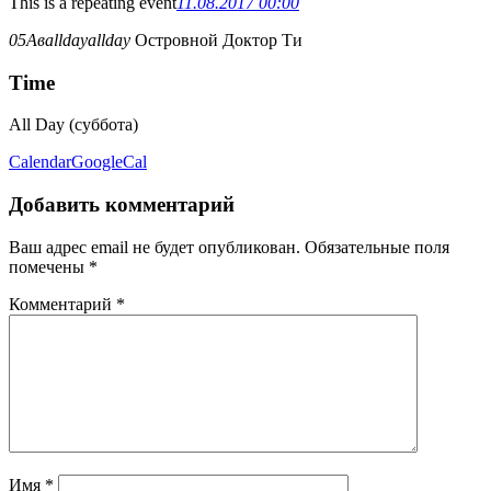
This is a repeating event
11.08.2017 00:00
05
Ав
allday
allday
Островной Доктор Ти
Time
All Day (суббота)
Calendar
GoogleCal
Добавить комментарий
Ваш адрес email не будет опубликован.
Обязательные поля
помечены
*
Комментарий
*
Имя
*